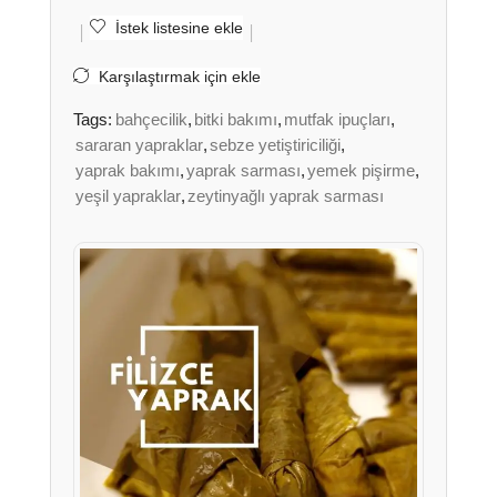
İstek listesine ekle
Karşılaştırmak için ekle
Tags:
bahçecilik
,
bitki bakımı
,
mutfak ipuçları
,
sararan yapraklar
,
sebze yetiştiriciliği
,
yaprak bakımı
,
yaprak sarması
,
yemek pişirme
,
yeşil yapraklar
,
zeytinyağlı yaprak sarması