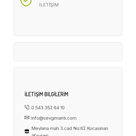
İLETİŞİM
ILETIŞIM BILGILERIM
0 543 352 64 10
info@sevgimanti.com
Mevlana mah 3.cad No:62 Kocasinan
/Kayseri