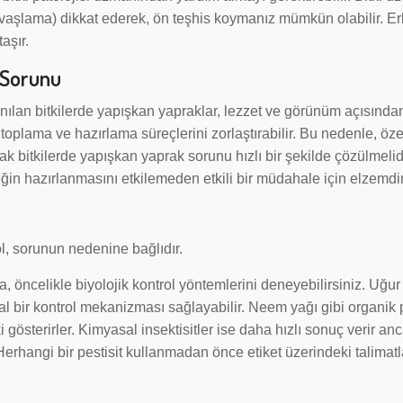
avaşlama) dikkat ederek, ön teşhis koymanız mümkün olabilir. Er
aşır.
 Sorunu
nılan bitkilerde yapışkan yapraklar, lezzet ve görünüm açısında
toplama ve hazırlama süreçlerini zorlaştırabilir. Bu nedenle, özel
cak bitkilerde yapışkan yaprak sorunu hızlı bir şekilde çözülmelidi
eğin hazırlanmasını etkilemeden etkili bir müdahale için elzemdir
l, sorunun nedenine bağlıdır.
öncelikle biyolojik kontrol yöntemlerini deneyebilirsiniz. Uğur 
 bir kontrol mekanizması sağlayabilir. Neem yağı gibi organik p
i gösterirler. Kimyasal insektisitler ise daha hızlı sonuç verir an
r. Herhangi bir pestisit kullanmadan önce etiket üzerindeki talimatl