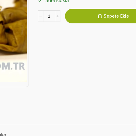
adet stokta
Sepete Ekle
ler