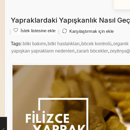
Yapraklardaki Yapışkanlık Nasıl Ge
İstek listesine ekle
Karşılaştırmak için ekle
Tags:
bitki bakımı
,
bitki hastalıkları
,
böcek kontrolü
,
organik 
yapışkan yaprakların nedenleri
,
zararlı böcekler
,
zeytinyağ