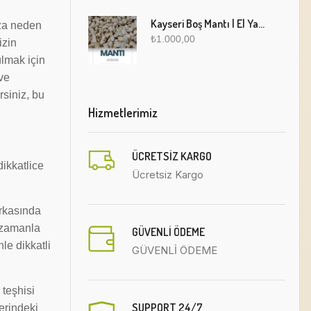
Kayseri Boş Mantı | El Yapımı Geleneksel Fırınlanmış Mantı
ıza neden
₺
1.000,00
izin
ulmak için
ve
rsiniz, bu
Hizmetlerimiz
ÜCRETSIZ KARGO
dikkatlice
Ücretsiz Kargo
arkasında
e zamanla
GÜVENLİ ÖDEME
le dikkatli
GÜVENLİ ÖDEME
 teşhisi
SUPPORT 24/7
erindeki