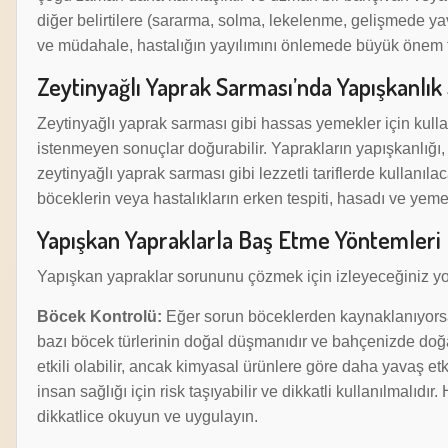
diğer belirtilere (sararma, solma, lekelenme, gelişmede y
ve müdahale, hastalığın yayılımını önlemede büyük önem t
Zeytinyağlı Yaprak Sarması’nda Yapışkanlık
Zeytinyağlı yaprak sarması gibi hassas yemekler için kulla
istenmeyen sonuçlar doğurabilir. Yaprakların yapışkanlığı, 
zeytinyağlı yaprak sarması gibi lezzetli tariflerde kullanıla
böceklerin veya hastalıkların erken tespiti, hasadı ve yem
Yapışkan Yapraklarla Baş Etme Yöntemleri
Yapışkan yapraklar sorununu çözmek için izleyeceğiniz yo
Böcek Kontrolü:
Eğer sorun böceklerden kaynaklanıyorsa, 
bazı böcek türlerinin doğal düşmanıdır ve bahçenizde doğal
etkili olabilir, ancak kimyasal ürünlere göre daha yavaş etk
insan sağlığı için risk taşıyabilir ve dikkatli kullanılmalıdı
dikkatlice okuyun ve uygulayın.