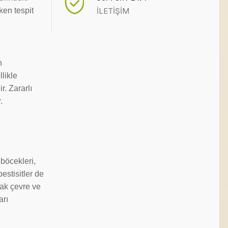
İLETİŞİM
ken tespit
n
likle
r. Zararlı
.
böcekleri,
estisitler de
cak çevre ve
arı