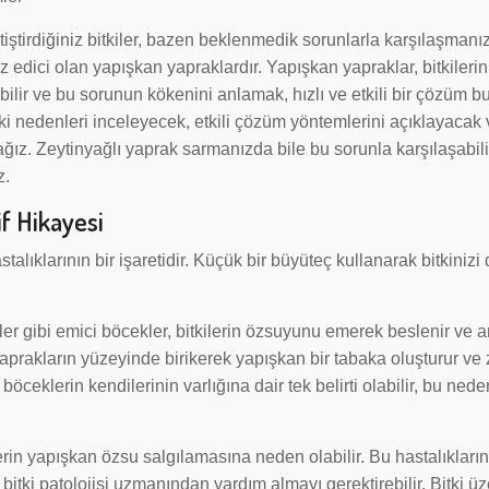
ştirdiğiniz bitkiler, bazen beklenmedik sorunlarla karşılaşman
sız edici olan yapışkan yapraklardır. Yapışkan yapraklar, bitkilerin
bilir ve bu sorunun kökenini anlamak, hızlı ve etkili bir çözüm b
i nedenleri inceleyecek, etkili çözüm yöntemlerini açıklayacak 
ğız. Zeytinyağlı yaprak sarmanızda bile bu sorunla karşılaşabili
z.
f Hikayesi
stalıklarının bir işaretidir. Küçük bir büyüteç kullanarak bitkinizi 
kler gibi emici böcekler, bitkilerin özsuyunu emerek beslenir ve 
 yaprakların yüzeyinde birikerek yapışkan bir tabaka oluşturur v
öceklerin kendilerinin varlığına dair tek belirti olabilir, bu neden
lerin yapışkan özsu salgılamasına neden olabilir. Bu hastalıkların
ki patolojisi uzmanından yardım almayı gerektirebilir. Bitki üz