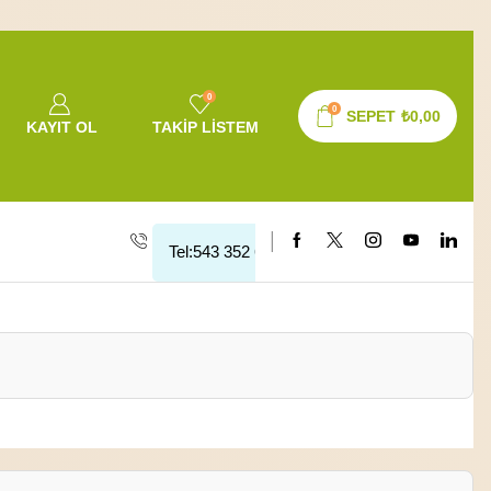
0
0
SEPET
₺
0,00
KAYIT OL
TAKIP LISTEM
Tel:543 352 64 10