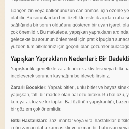
Bahçenizin veya balkonunuzun canlanması için özenle yeti
olabilir. Bu sorunlardan biri, özellikle estetik açıdan rahat
sağlığında bir sorun olduğunu gösteren bir uyarı işareti ola
çok önemlidir. Bu makalede, yapışkan yaprakların ardındak
gelecekte bu sorunun önlenmesi için pratik ipuçları sunaca
yüzden tüm bitkileriniz için geçerli olan çözümler bulacağı
Yapışkan Yaprakların Nedenleri: Bir Dedekti
Yapışkanlık, genellikle zararlı böcek aktivitesi veya bitki ha
inceleyerek sorunun kaynağını belirleyebilirsiniz.
Zararlı Böcekler:
Yaprak bitleri, unlu bitler ve beyaz sine
yapışkan, tatlı bir madde olan bal özü bırakır. Bu bal özü,
kuruyarak toz ve kir toplar. Bal özünün yapışkanlığı, bazen b
bir gözlem çok önemlidir.
Bitki Hastalıkları:
Bazı mantar veya viral hastalıklar, bitki
çoğu zaman daha karmaşıktır ve uzman bir bahçıvan veya bit