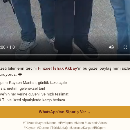
zeti bilenlerin tercihi
Filizce!
İshak Akbay
'ın bu güzel paylaşımını sizle
uruyoruz. ❤️
pımı Kayseri Mantısı, günlük taze açılır
sız üretim, geleneksel tarif
ye'nin her yerine güvenli ve hızlı teslimat
0 TL ve üzeri siparişlerde kargo bedava
WhatsApp'tan Sipariş Ver →
#Filizce #KayseriMantısı #EvYapımı #Mantı #LezzetinAdresi
#Kayseri #Gurme #TürkMutfağı #ÜcretsizKargo #ElYapımı