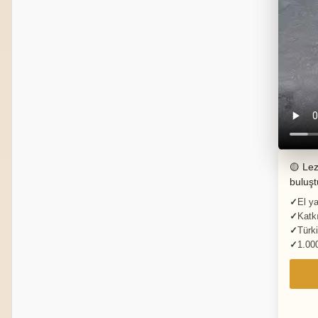
🟡 Lez
buluşt
El ya
Katkı
Türki
1.00