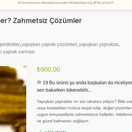
#YöreselLezzet #AnadoluLezzetleri #OnlineAlışveriş #FilizceComTr
çer? Zahmetsiz Çözümler
pestisitler
,
yapışkan yaprak çözümleri
,
yapışkan yapraklar
,
lı yaprak sarması
₺
900,00
19 Bu ürünü şu anda başkaları da inceliyor
sen bakarken tükenebilir...
Yapışkan yapraklar mı sizi rahatsız ediyor? Bitki zar
veya hastalıkları hızlıca tespit edip, doğal çözümle
uygun kimyasallarla zahmetsizce halledin, bitkilerini
ve güzel kalmasını sağlayın.