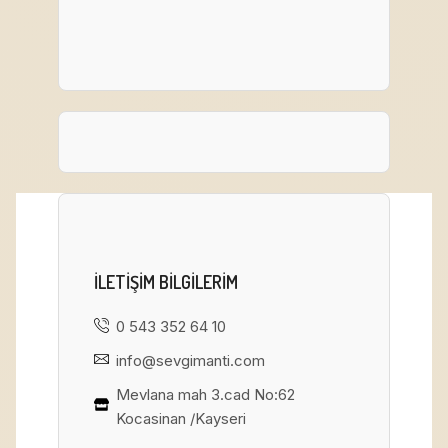
ILETIŞIM BILGILERIM
0 543 352 64 10
info@sevgimanti.com
Mevlana mah 3.cad No:62
Kocasinan /Kayseri