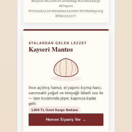
#Kayseri #Gurme #TürkMutfağı #ÜcretsizKargo
#ElYapımı
#YöreselLezzet #AnadoluLezzetleri #OnlineAlışveriş
#FilizceComTr
ATALARDAN GELEN LEZZET
Kayseri Mantısı
İnce açılmış hamur, el yapımı kıyma harcı,
sarımsaklı yoğurt ve tereyağlı biberli sos ile
— tam kıvamında pişer, kapınıza kadar
gelir.
1.000 TL Üzeri Kargo Bedava
Hemen Sipariş Ver →