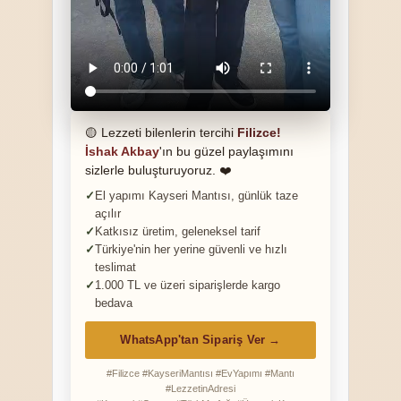
🟡 Lezzeti bilenlerin tercihi
Filizce!
İshak Akbay
'ın bu güzel paylaşımını
sizlerle buluşturuyoruz. ❤️
El yapımı Kayseri Mantısı, günlük taze
açılır
Katkısız üretim, geleneksel tarif
Türkiye'nin her yerine güvenli ve hızlı
teslimat
1.000 TL ve üzeri siparişlerde kargo
bedava
WhatsApp'tan Sipariş Ver →
#Filizce #KayseriMantısı #EvYapımı #Mantı
#LezzetinAdresi