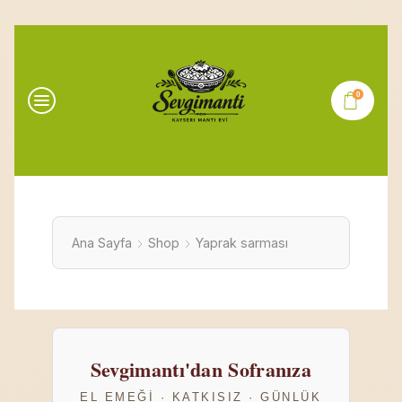
0
Ana Sayfa
Shop
Yaprak sarması
Sevgimantı'dan Sofranıza
EL EMEĞI · KATKISIZ · GÜNLÜK