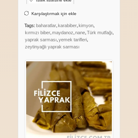
İstek listesine ekle
Karşılaştırmak için ekle
Tags:
baharatlar
,
karabiber
,
kimyon
,
kırmızı biber
,
maydanoz
,
nane
,
Türk mutfağı
,
yaprak sarması
,
yemek tarifleri
,
zeytinyağlı yaprak sarması