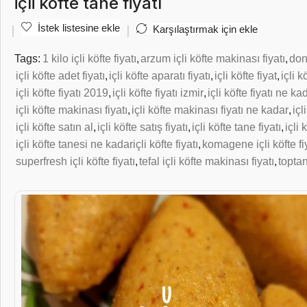
içli köfte tane fiyatı
İstek listesine ekle
Karşılaştırmak için ekle
Tags:
1 kilo içli köfte fiyatı
,
arzum içli köfte makinası fiyatı
,
don
içli köfte adet fiyatı
,
içli köfte aparatı fiyatı
,
içli köfte fiyat
,
içli k
içli köfte fiyatı 2019
,
içli köfte fiyatı izmir
,
içli köfte fiyatı ne ka
içli köfte makinası fiyatı
,
içli köfte makinası fiyatı ne kadar
,
içl
içli köfte satın al
,
içli köfte satış fiyatı
,
içli köfte tane fiyatı
,
içli 
içli köfte tanesi ne kadariçli köfte fiyatı
,
komagene içli köfte fi
superfresh içli köfte fiyatı
,
tefal içli köfte makinası fiyatı
,
toptan 