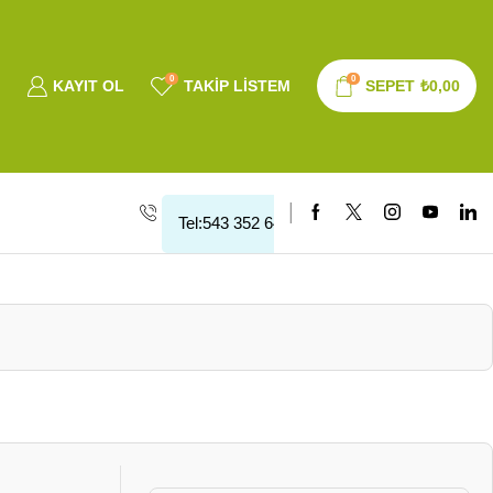
0
0
KAYIT OL
TAKIP LISTEM
SEPET
₺
0,00
Tel:543 352 64 10