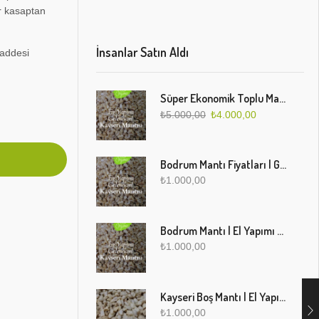
ir kasaptan
İnsanlar Satın Aldı
Maddesi
Süper Ekonomik Toplu Mantı Paketi (5 Kg)
₺
5.000,00
₺
4.000,00
Bodrum Mantı Fiyatları | Geleneksel Türk Mantısı Online Sipariş
₺
1.000,00
Bodrum Mantı | El Yapımı Geleneksel Mantı Lezzeti
₺
1.000,00
Kayseri Boş Mantı | El Yapımı Geleneksel Fırınlanmış Mantı
₺
1.000,00