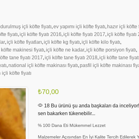
durulmuş içli köfte fiyatı
,
ev yapımı içli köfte fiyatı
,
hazır içli köfte 
öfte fiyatı
,
içli köfte fiyatı 2016
,
içli köfte fiyatı 2017
,
içli köfte fiyat
dar
,
içli köfte fiyatları
,
içli köfte kg fiyatı
,
içli köfte kilo fiyatı
,
i köfte makinesi fiyatı
,
içli köfte ne kadar
,
içli köfte porsiyon fiyatı
,
köfte tane fiyatı 2017
,
içli köfte tane fiyatı 2018
,
içli köfte tane fiya
yatı
,
national içli köfte makinası fiyatı
,
pasfil içli köfte makinası fiy
içli köfte fiyatı
₺
70,00
18 Bu ürünü şu anda başkaları da inceliyor
sen bakarken tükenebilir...
% 100 Dana Eti Mükemmel Lezzet
Malzemeler Açısından En İyi Kalite Tercih Edilerek 