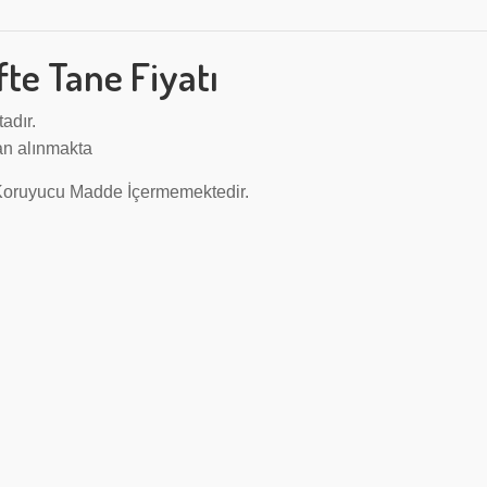
öfte Tane Fiyatı
adır.
an alınmakta
 Koruyucu Madde İçermemektedir.