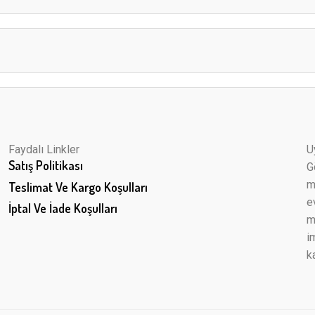
Faydalı Linkler
U
Satış Politikası
G
m
Teslimat Ve Kargo Koşulları
e
İptal Ve İade Koşulları
m
i
k