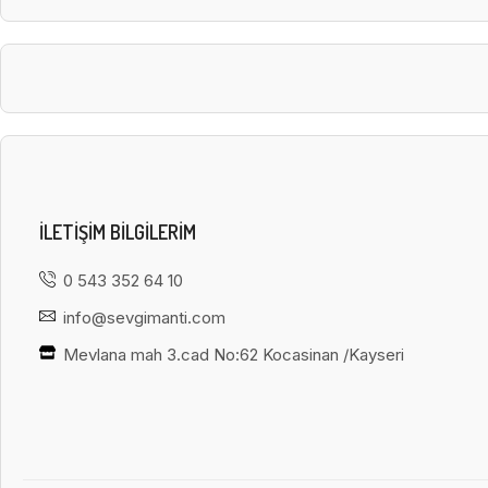
ILETIŞIM BILGILERIM
0 543 352 64 10
info@sevgimanti.com
Mevlana mah 3.cad No:62 Kocasinan /Kayseri