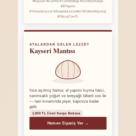
#Kayseri #Gurme #TürkMutfağı #ÜcretsizKargo
#ElYapımı
#YöreselLezzet #AnadoluLezzetleri #OnlineAlışveriş
#FilizceComTr
ATALARDAN GELEN LEZZET
Kayseri Mantısı
İnce açılmış hamur, el yapımı kıyma harcı,
sarımsaklı yoğurt ve tereyağlı biberli sos ile
— tam kıvamında pişer, kapınıza kadar
gelir.
1.000 TL Üzeri Kargo Bedava
Hemen Sipariş Ver →