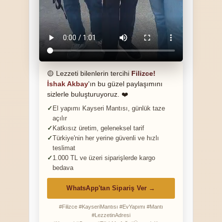
🟡 Lezzeti bilenlerin tercihi
Filizce!
İshak Akbay
'ın bu güzel paylaşımını
sizlerle buluşturuyoruz. ❤️
El yapımı Kayseri Mantısı, günlük taze
açılır
Katkısız üretim, geleneksel tarif
Türkiye'nin her yerine güvenli ve hızlı
teslimat
1.000 TL ve üzeri siparişlerde kargo
bedava
WhatsApp'tan Sipariş Ver →
#Filizce #KayseriMantısı #EvYapımı #Mantı
#LezzetinAdresi