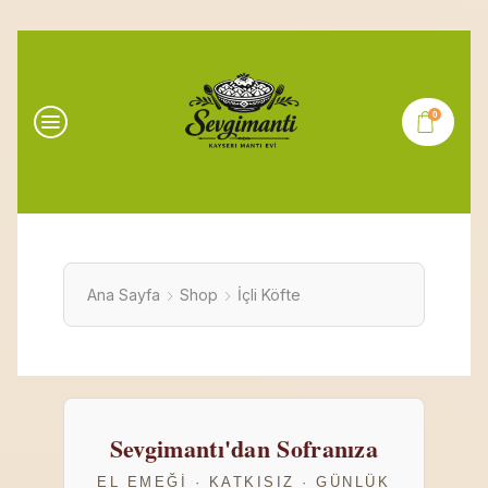
0
Ana Sayfa
Shop
İçli Köfte
Sevgimantı'dan Sofranıza
EL EMEĞI · KATKISIZ · GÜNLÜK