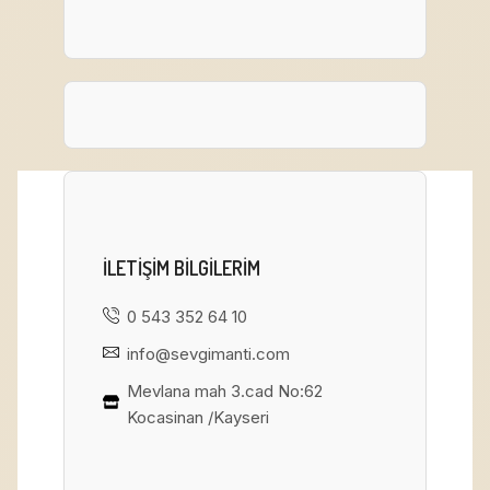
ILETIŞIM BILGILERIM
0 543 352 64 10
info@sevgimanti.com
Mevlana mah 3.cad No:62
Kocasinan /Kayseri